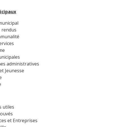
icipaux
municipal
 rendus
mmunalité
ervices
me
unicipales
s administratives
et Jeunesse
e
e
 utiles
rouvés
s et Entreprises