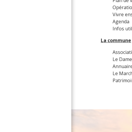
Plan de v
Opératio
Vivre en
Agenda
Infos uti
La commune
Associat
Le Dame
Annuaire
Le Marc
Patrimo