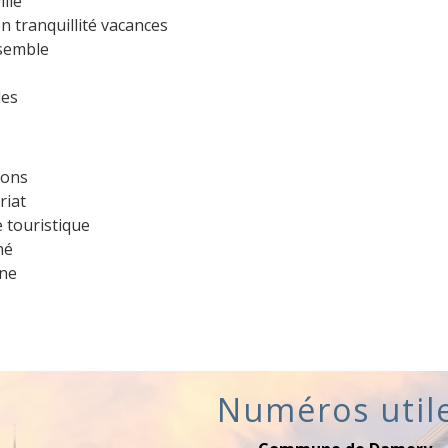
ille
n tranquillité vacances
semble
les
ions
riat
 touristique
hé
ine
Numéros util