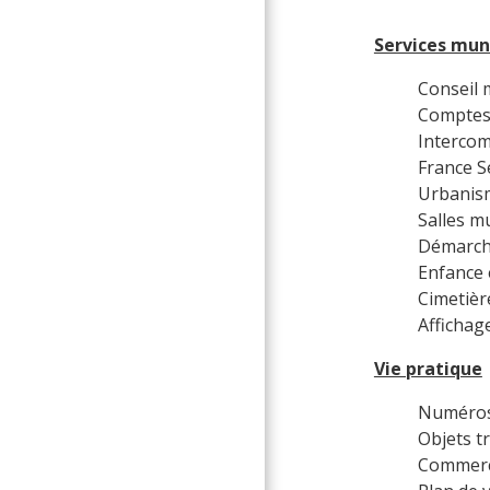
Services mun
Conseil 
Comptes
Interco
France S
Urbanis
Salles m
Démarche
Enfance 
Cimetièr
Affichag
Vie pratique
Numéros
Objets t
Commerce